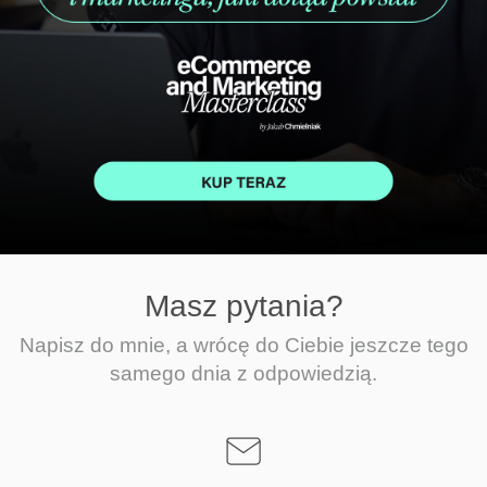
Masz pytania?
Napisz do mnie, a wrócę do Ciebie jeszcze tego
samego dnia z odpowiedzią.